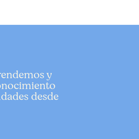
prendemos y
onocimiento
aldades desde